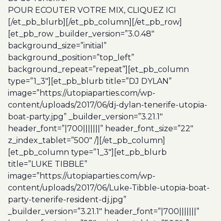
POUR ECOUTER VOTRE MIX,
CLIQUEZ ICI
[/et_pb_blurb][/et_pb_column][/et_pb_row]
[et_pb_row _builder_version=”3.0.48″
background_size=”initial”
background_position=”top_left”
background_repeat=”repeat”][et_pb_column
type=”1_3″][et_pb_blurb title=”DJ DYLAN”
image=”https://utopiaparties.com/wp-
content/uploads/2017/06/dj-dylan-tenerife-utopia-
boat-party.jpg” _builder_version=”3.21.1″
header_font=”|700|||||||” header_font_size=”22″
z_index_tablet=”500″ /][/et_pb_column]
[et_pb_column type=”1_3″][et_pb_blurb
title=”LUKE TIBBLE”
image=”https://utopiaparties.com/wp-
content/uploads/2017/06/Luke-Tibble-utopia-boat-
party-tenerife-resident-dj.jpg”
_builder_version=”3.21.1″ header_font=”|700|||||||”