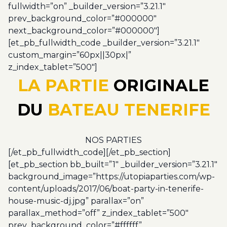
fullwidth=”on” _builder_version=”3.21.1″
prev_background_color=”#000000″
next_background_color=”#000000″]
[et_pb_fullwidth_code _builder_version=”3.21.1″
custom_margin=”60px||30px|”
z_index_tablet=”500″]
LA PARTIE
ORIGINALE
DU
BATEAU TENERIFE
NOS PARTIES
[/et_pb_fullwidth_code][/et_pb_section]
[et_pb_section bb_built=”1″ _builder_version=”3.21.1″
background_image=”https://utopiaparties.com/wp-
content/uploads/2017/06/boat-party-in-tenerife-
house-music-dj.jpg” parallax=”on”
parallax_method=”off” z_index_tablet=”500″
prev_background_color=”#ffffff”