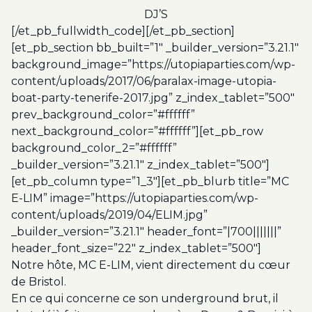
DJ’S
[/et_pb_fullwidth_code][/et_pb_section]
[et_pb_section bb_built=”1″ _builder_version=”3.21.1″
background_image=”https://utopiaparties.com/wp-
content/uploads/2017/06/paralax-image-utopia-
boat-party-tenerife-2017.jpg” z_index_tablet=”500″
prev_background_color=”#ffffff”
next_background_color=”#ffffff”][et_pb_row
background_color_2=”#ffffff”
_builder_version=”3.21.1″ z_index_tablet=”500″]
[et_pb_column type=”1_3″][et_pb_blurb title=”MC
E-LIM” image=”https://utopiaparties.com/wp-
content/uploads/2019/04/ELIM.jpg”
_builder_version=”3.21.1″ header_font=”|700|||||||”
header_font_size=”22″ z_index_tablet=”500″]
Notre hôte, MC E-LIM, vient directement du cœur
de Bristol.
En ce qui concerne ce son underground brut, il