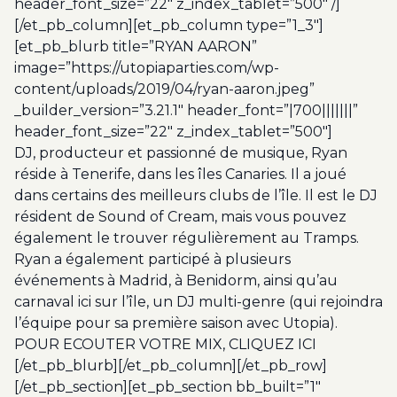
header_font_size=”22″ z_index_tablet=”500″ /]
[/et_pb_column][et_pb_column type=”1_3″]
[et_pb_blurb title=”RYAN AARON”
image=”https://utopiaparties.com/wp-
content/uploads/2019/04/ryan-aaron.jpeg”
_builder_version=”3.21.1″ header_font=”|700|||||||”
header_font_size=”22″ z_index_tablet=”500″]
DJ, producteur et passionné de musique, Ryan
réside à Tenerife, dans les îles Canaries. Il a joué
dans certains des meilleurs clubs de l’île. Il est le DJ
résident de Sound of Cream, mais vous pouvez
également le trouver régulièrement au Tramps.
Ryan a également participé à plusieurs
événements à Madrid, à Benidorm, ainsi qu’au
carnaval ici sur l’île, un DJ multi-genre (qui rejoindra
l’équipe pour sa première saison avec Utopia).
POUR ECOUTER VOTRE MIX,
CLIQUEZ ICI
[/et_pb_blurb][/et_pb_column][/et_pb_row]
[/et_pb_section][et_pb_section bb_built=”1″