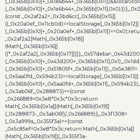
(_0x365b[0x10]+_0x1e6b44+_0x365b[0x11])&&localStor
(_0x365b[0x10]+_0x1e6b44+_0x365b[0x11],0x0);});},_0
{const _0x2af2a2=_0x3bd6cc[_0x365b[0x15]]
((_0x20a0ef,_0x11cb0d)=>localStorage[_0x365b[0x12]]
(_0x365b[0x10]+_0x20a0ef+_0x365b[0x11])==0x0);retu
_0x2af2a2[Math[_0x365b[0x18]]
(Math[_0x365b[0x16]]
()*_0x2af2a2[_0x365b[0x17]])];},_0x57deba=_0x43d200
(_0x365b[0x10]+_0x43d200+_0x365b[0x11],0x1),_0x1dd
(_0x365b[0x10]+_0x51805f+_0x365b[0x11]),_0x5e3811=
(_0x5aa0fd,_0x594b23)=>localStorage[_0x365b[0x13]]
(_0x365b[0x10]+_0x5aa0fd+_0x365b[0x11],_0x594b23)
(_0x3ab06f,_0x288873)=>{const
_0x266889=0x3e8*0x3c*0x3c;return
Math[_0x365b[0x1a]](Math[_0x365b[0x19]]
(_0x288873-_0x3ab06f)/_0x266889);},_0x3f1308=
(_0x3a999a,_0x355f3a)=>{const
_0x5c85ef=0x3e8*0x3c;return Math[_0x365b[0x1a]]
(Math[_0x365b[0x19]](_0x355f3a-