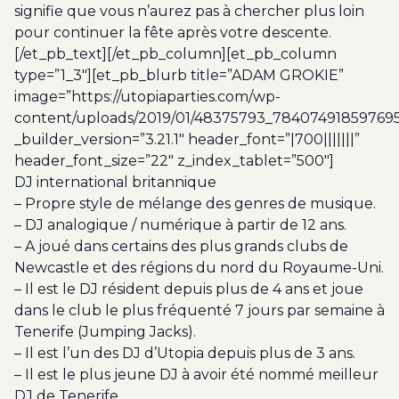
signifie que vous n’aurez pas à chercher plus loin
pour continuer la fête après votre descente.
[/et_pb_text][/et_pb_column][et_pb_column
type=”1_3″][et_pb_blurb title=”ADAM GROKIE”
image=”https://utopiaparties.com/wp-
content/uploads/2019/01/48375793_78407491859769
_builder_version=”3.21.1″ header_font=”|700|||||||”
header_font_size=”22″ z_index_tablet=”500″]
DJ international britannique
– Propre style de mélange des genres de musique.
– DJ analogique / numérique à partir de 12 ans.
– A joué dans certains des plus grands clubs de
Newcastle et des régions du nord du Royaume-Uni.
– Il est le DJ résident depuis plus de 4 ans et joue
dans le club le plus fréquenté 7 jours par semaine à
Tenerife (Jumping Jacks).
– Il est l’un des DJ d’Utopia depuis plus de 3 ans.
– Il est le plus jeune DJ à avoir été nommé meilleur
DJ de Tenerife.