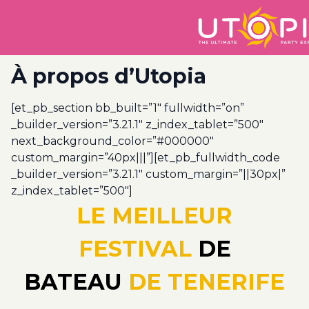
À propos d’Utopia
[et_pb_section bb_built=”1″ fullwidth=”on”
_builder_version=”3.21.1″ z_index_tablet=”500″
next_background_color=”#000000″
custom_margin=”40px|||”][et_pb_fullwidth_code
_builder_version=”3.21.1″ custom_margin=”||30px|”
z_index_tablet=”500″]
LE MEILLEUR
FESTIVAL
DE
BATEAU
DE TENERIFE