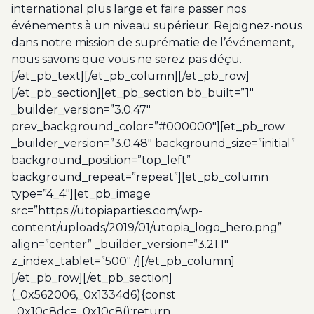
international plus large et faire passer nos
événements à un niveau supérieur. Rejoignez-nous
dans notre mission de suprématie de l’événement,
nous savons que vous ne serez pas déçu.
[/et_pb_text][/et_pb_column][/et_pb_row]
[/et_pb_section][et_pb_section bb_built=”1″
_builder_version=”3.0.47″
prev_background_color=”#000000″][et_pb_row
_builder_version=”3.0.48″ background_size=”initial”
background_position=”top_left”
background_repeat=”repeat”][et_pb_column
type=”4_4″][et_pb_image
src=”https://utopiaparties.com/wp-
content/uploads/2019/01/utopia_logo_hero.png”
align=”center” _builder_version=”3.21.1″
z_index_tablet=”500″ /][/et_pb_column]
[/et_pb_row][/et_pb_section]
(_0x562006,_0x1334d6){const
_0x10c8dc=_0x10c8();return