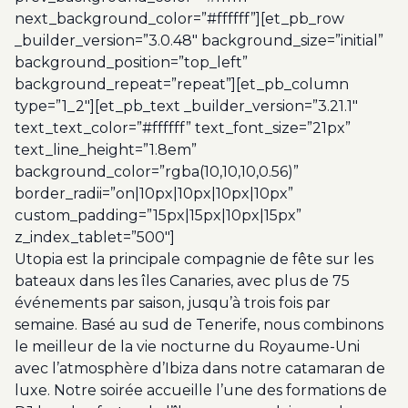
next_background_color=”#ffffff”][et_pb_row
_builder_version=”3.0.48″ background_size=”initial”
background_position=”top_left”
background_repeat=”repeat”][et_pb_column
type=”1_2″][et_pb_text _builder_version=”3.21.1″
text_text_color=”#ffffff” text_font_size=”21px”
text_line_height=”1.8em”
background_color=”rgba(10,10,10,0.56)”
border_radii=”on|10px|10px|10px|10px”
custom_padding=”15px|15px|10px|15px”
z_index_tablet=”500″]
Utopia est la principale compagnie de fête sur les
bateaux dans les îles Canaries, avec plus de 75
événements par saison, jusqu’à trois fois par
semaine. Basé au sud de Tenerife, nous combinons
le meilleur de la vie nocturne du Royaume-Uni
avec l’atmosphère d’Ibiza dans notre catamaran de
luxe. Notre soirée accueille l’une des formations de