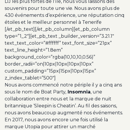
DJ les plus fortes de l’île, nous vous laissons des
souvenirs pour toute une vie. Nous avons plus de
430 événements d’expérience, une réputation cinq
étoiles et le meilleur personnel à Tenerife
[/et_pb_text][/et_pb_column][et_pb_column
type=”1_2″][et_pb_text _builder_version=”3.21.1″
text_text_color=”#ffffff” text_font_size=”21px”
text_line_height=”1.8em”
background_color=”rgba(10,10,10,0.56)”
border_radii=”on|10px|10px|10px|10px”
custom_padding=”15px|15px|10px|15px”
z_index_tablet=”500″]
Nous avons commencé notre périple il y a cinq ans
sous le nom de Boat Party,
Insomnia
, une
collaboration entre nous et la marque de nuit
britannique ‘Sleepin is Cheatin’. Au fil des saisons,
nous avons beaucoup augmenté nos événements.
En 2017, nous avons encore une fois utilisé la
marque Utopia pour attirer un marché