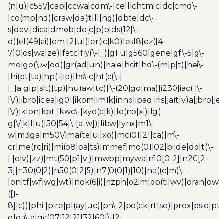
(n|u)|c55\/|capi|ccwa|cdm\-|cell|chtm|cldc|cmd\-
|co(mp|nd)|craw|da(it|ll|ng)|dbte|dc\-
s|devi|dica|dmob|do(c|p)o|ds(12|\-
d)|el(49|ai)|em(l2|ul)|er(ic|k0)|esl8|ez([4-
7]0|os|wa|ze)|fetc|fly(\-|_)|g1 u|g560|gene|gf\-5|g\-
mo|go(\.w|od)|gr(ad|un)|haie|hcit|hd\-(m|p|t)|hei\-
|hi(pt|ta)|hp( i|ip)|hs\-c|ht(c(\-|
|_|a|g|p|s|t)|tp)|hu(aw|tc)|i\-(20|go|ma)|i230|iac( |\-
|\/)|ibro|idea|ig01|ikom|im1k|inno|ipaq|iris|ja(t|v)a|jbro|
|\/)|klon|kpt |kwc\-|kyo(c|k)|le(no|xi)|lg(
g|\/(k|l|u)|50|54|\-[a-w])|libw|lynx|m1\-
w|m3ga|m50\/|ma(te|ui|xo)|mc(01|21|ca)|m\-
cr|me(rc|ri)|mi(o8|oa|ts)|mmef|mo(01|02|bi|de|do|t(\-
| |o|v)|zz)|mt(50|p1|v )|mwbp|mywa|n10[0-2]|n20[2-
3]|n30(0|2)|n50(0|2|5)|n7(0(0|1)|10)|ne((c|m)\-
|on|tf|wf|wg|wt)|nok(6|i)|nzph|o2im|op(ti|wv)|oran|ow
([1-
8]|c))|phil|pire|pl(ay|uc)|pn\-2|po(ck|rt|se)|prox|psio|pt
g|qa\-a|qc(07|12|21|32|60|\-[2-