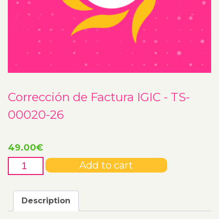
Corrección de Factura IGIC - TS-
00020-26
49.00
€
Corrección
Add to cart
de
Factura
IGIC
Description
-