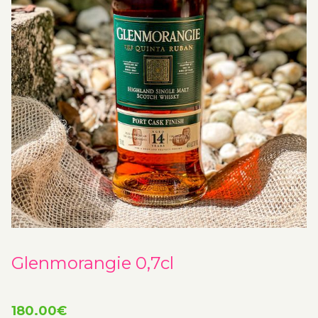
Glenmorangie 0,7cl
180.00
€